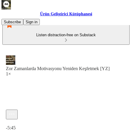
Ürün Geliştirici Kütüphanesi
Subscribe
Sign in
Listen distraction-free on Substack
Zor Zamanlarda Motivasyonu Yeniden Keşfetmek [YZ]
1×
Current time: 0:00 / Total time: -5:45
-5:45