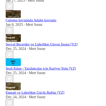
Jan 27, 2025
Mert Susur
•
Çalışma hayatında Adalet kavramı
Jan 6, 2025
Mert Susur
•
Sosyal Beceriler ve Liderlikte Güven İnşası [YZ]
Dec 25, 2024
Mert Susur
•
Sesli Kitap - Yazılımcılar için Kariyer Yolu [YZ]
Dec 25, 2024
Mert Susur
•
Empati ve Liderlikte Güçlü Bağlar [YZ]
Dec 24, 2024
Mert Susur
•