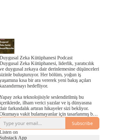
Duygusal Zeka Kütüphanesi Podcast
Duygusal Zeka Kütüphanesi, liderlik, yaratıcılık
ve duygusal zekaya dair derinlemesine düşünceleri
sizinle buluşturuyor. Her bölüm, yoğun iş
yaşamına kısa bir ara vererek yeni bakış açıları
kazandırmayı hedefliyor.
Yapay zeka teknolojisiyle seslendirilmiş bu
içeriklerde, ilham verici yazılar ve iş dünyasına
dair farkındalık artıran hikayeler sizi bekliyor.
Okumaya vakit bulamayanlar için tasarlanmış bu
sesli kütüphane, liderlik yolculuğunuzda size
Subscribe
rehberlik etmeyi amaçlayan yeni içeriklerle dolu
olacak!
Listen on
Substack App