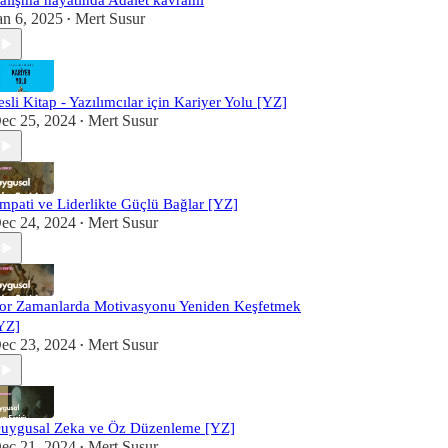
alışma hayatında Adalet kavramı
an 6, 2025
Mert Susur
•
esli Kitap - Yazılımcılar için Kariyer Yolu [YZ]
ec 25, 2024
Mert Susur
•
mpati ve Liderlikte Güçlü Bağlar [YZ]
ec 24, 2024
Mert Susur
•
or Zamanlarda Motivasyonu Yeniden Keşfetmek
YZ]
ec 23, 2024
Mert Susur
•
uygusal Zeka ve Öz Düzenleme [YZ]
ec 21, 2024
Mert Susur
•