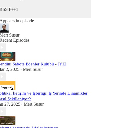
RSS Feed
Appears in episode
Mert Susur
Recent Episodes
endini Sabote Edenler Kulübü - [YZ]
ar 2, 2025
Mert Susur
•
olitika, İletişim ve İşbirliği: İş Yerinde Dinamikler
asıl Şekilleniyor?
an 27, 2025
Mert Susur
•