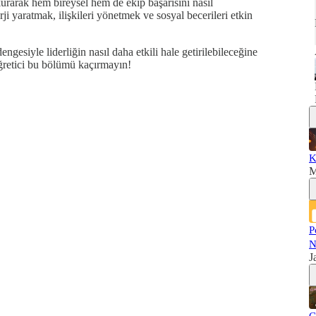
 kurarak hem bireysel hem de ekip başarısını nasıl
rji yaratmak, ilişkileri yönetmek ve sosyal becerileri etkin
ngesiyle liderliğin nasıl daha etkili hale getirilebileceğine
öğretici bu bölümü kaçırmayın!
K
M
P
N
J