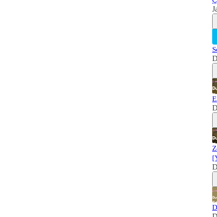
Ç
J
S
D
E
D
Z
[
D
D
D