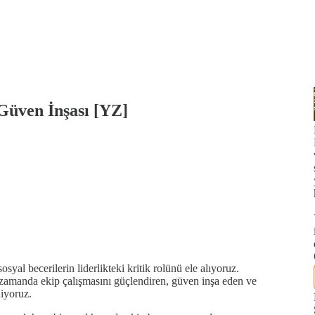
 Güven İnşası [YZ]
yal becerilerin liderlikteki kritik rolünü ele alıyoruz.
nı zamanda ekip çalışmasını güçlendiren, güven inşa eden ve
diyoruz.