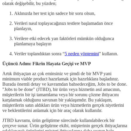
olarak değişebilir, bu yüzden;
Aklınızda her test için sadece bir soru olsun,
Verileri nasıl toplayacağınızı testlere başlamadan önce
planlayın,
Verilere etki edecek yan faktörleri mümkün olduğunca
planlamaya başlayın
Veriler toplandıktan sonra “
5 neden yöntemini
” kullanın.
Üçüncü Adım: Fikrin Hayata Geçişi ve MVP
Artık ihtiyaçtan az çok eminsiniz ve şimdi de bir MVP yani
minimum viable product hazırlamak için hazırlıklara başladınız.
Burada önemli detay ve kavramdan bahsedeceğim, Jobs to be done.
"Jobs to be done" (JTBD), bir ürün veya hizmetin asıl amacının,
müşterilerin bir işi tamamlama veya bir sorunu çözme ihtiyacını
karşılamak olduğunu savunan bir yaklaşımdır. Bu yaklaşım,
müşterilerin satın aldıkları ürün veya hizmetlerin gerçek niyetlerini
ve beklentilerini anlamak için bir araç olarak kullanılır.
JTBD kavramı, ürün geliştirme sürecinde kullanılabilecek bir
çerçeve sunar. Ürün geliştirme ekibi, müşterinin gerçek ihtiyaçlarına
odaklanarak ürünlerini müşteri ihtiyaçlarına daha uygun hale