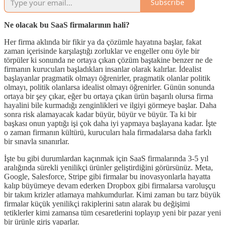
Subscribe
Ne olacak bu SaaS firmalarının hali?
Her firma aklında bir fikir ya da çözümle hayatına başlar, fakat
zaman içerisinde karşılaştığı zorluklar ve engeller onu öyle bir
törpüler ki sonunda ne ortaya çıkan çözüm baştakine benzer ne de
firmanın kurucuları başladıkları insanlar olarak kalırlar. İdealist
başlayanlar pragmatik olmayı öğrenirler, pragmatik olanlar politik
olmayı, politik olanlarsa idealist olmayı öğrenirler. Günün sonunda
ortaya bir şey çıkar, eğer bu ortaya çıkan ürün başarılı olursa firma
hayalini bile kurmadığı zenginlikleri ve ilgiyi görmeye başlar. Daha
sonra risk alamayacak kadar büyür, büyür ve büyür. Ta ki bir
başkası onun yaptığı işi çok daha iyi yapmaya başlayana kadar. İşte
o zaman firmanın kültürü, kurucuları hala firmadalarsa daha farklı
bir sınavla sınanırlar.
İşte bu gibi durumlardan kaçınmak için SaaS firmalarında 3-5 yıl
aralığında sürekli yenilikçi ürünler geliştirdiğini görürsünüz. Meta,
Google, Salesforce, Stripe gibi firmalar bu inovasyonlarla hayatta
kalıp büyümeye devam ederken Dropbox gibi firmalarsa varoluşçu
bir takım krizler atlamaya mahkumdurlar. Kimi zaman bu tarz büyük
firmalar küçük yenilikçi rakiplerini satın alarak bu değişimi
tetiklerler kimi zamansa tüm cesaretlerini toplayıp yeni bir pazar yeni
bir ürünle giriş yaparlar.