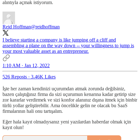
alıntıyla açmak istiyorum.
Reid Hoffman
@reidhoffman
I believe starting a company is like jumping off a cliff and
assembling a plane on the way down -- your willingness to jump is
your most valuable asset as an entrepreneur.
1:10 AM · Jan 12, 2022
526 Reposts
·
3.46K Likes
İşte her zaman kendinizi uçurumdan atmak zorunda değilsiniz,
bazen çalıştığınız firma da sizi uçurumun kenarına kadar getirip size
zor kararlar verdirmek ve sizi konfor alanınız dışına itmek için binbir
türlü yollar geliştirebilir. Ama öncelikle gelin ne olacak bu SaaS
firmalarının hali onu tartışalım.
Eğer hala kayıt olmadıysanız yeni yazılardan haberdar olmak için
kayıt olun!