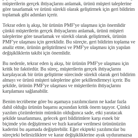
müşterilerin gerçek ihtiyaçlarını anlamak, ürünü müşteri taleplerine
göre tasarlamak ve ürünü sürekli olarak geliştirmek için geri bildirim
toplamak gibi adımları içerir.
Tekrar eden iş akışı, bir ürünün PMF'ye ulaşması için önemlidir
çünkü müşterilerin gerçek ihtiyaçlarını anlamak, ürünü müşteri
taleplerine göre tasarlamak ve sürekli olarak geliştirmek, ürünün
PMF'ye ulaşması için gereklidir. Bu süreçte, geri bildirim toplama ve
analiz etme, ürünün geliştirilmesi ve PMF'ye ulaşması için yapılan
değişikliklerin takibi için önemlidir.
Bu nedenle, tekrar eden iş akışı, bir ürünün PMF'ye ulaşması için
kritik bir faktördür. Bu süreç, müşterilerin gerçek ihtiyaçlarını
karşılayacak bir ürün geliştirme sürecinde sürekli olarak geri bildirim
almayı ve ürünü müşteri taleplerine göre şekillendirmeyi içerir. Bu
şekilde, ürünün PMF'ye ulaşması ve müşterilerin ihtiyaçlarını
karşılaması sağlanabilir.
Benim tecrübeme göre bu aşamaya yazılımcıların ne kadar fazla
dahil olduğu ürünün başarısı açısından kritik önem taşıyor. Çünkü
yazılım çözümlerinin mümkün olduğunca sade, etki yaratacak
şekilde tasarlanması, gelecek geri bildirimlere karşı esnek bir
biçimde yön değiştirmesi ve hızlı kararlar verilmesi ürününüzün
kaderini bu aşamada değiştirebilir. Eğer ekipteki yazılımcılar bu
süreçteki belirsizliklere ve karar değişikliklerine ayak uyduramazsa