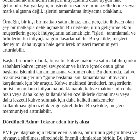
getirebilir. Bu yaklaşım, müşterilerin sadece ürün özelliklerine veya
marka algısına değil, işlerini tamamlama ihtiyacına odaklanır.
Örneğin, bir kişi bir matkap satın almaz, ama gerçekte ihtiyacı olan
şey bir matkapla delik açmaktır. Bu nedenle, ürün geliştirme ekibi
müşterilerin gerçek ihtiyaçlarını anlamak için "işleri" tanımlamalı ve
ürünlerini bu ihtiyaçlara göre tasarlamalıdır. Bu şekilde, müşteri
deneyimi daha uygun hale getirilerek müşteri memnuniyeti
arttırılabilir.
Başka bir örnek olarak, birisi bir kahve makinesi satın alabilir çünkü
sabahları kahve içmeyi seviyordur ve kahve içmek onun güne
başlama işlemini tamamlamasına yardımcı olur. Bu durumda, kahve
makinesi müşterinin "güne başlama işini tamamlama" ihtiyacını
karşılamak için bir araçtır. Kahve makinesi üreticileri, müşterilerin
bu işi tamamlama ihtiyacına odaklanarak, kahve makinesinin daha
hızlı veya daha kolay kullanılabilen özelliklerle donatılması veya
daha lezzetli kahve sunmak için daha kaliteli malzemeler
kullanılması gibi özellikler geliştirebilirler. Bu şekilde, müşteri
memnuniyeti arttırılabilir.
Dördüncü Adım: Tekrar eden bir iş akışı
PMF'ye ulaşmak için tekrar eden iş akışı, bir ürünün geliştirilmesi ve
piyasaya sürülmesi sürecindeki önemli adımlardan biridir. Bu süreç,