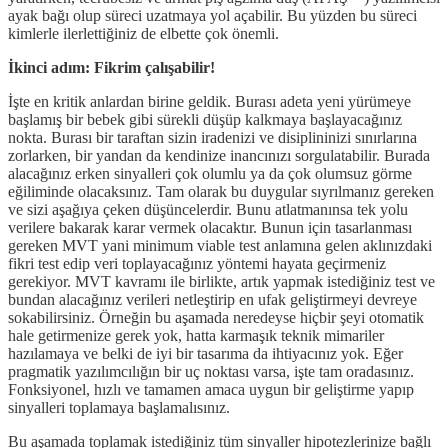
ayak bağı olup süreci uzatmaya yol açabilir. Bu yüzden bu süreci
kimlerle ilerlettiğiniz de elbette çok önemli.
İkinci adım: Fikrim çalışabilir!
İşte en kritik anlardan birine geldik. Burası adeta yeni yürümeye
başlamış bir bebek gibi sürekli düşüp kalkmaya başlayacağınız
nokta. Burası bir taraftan sizin iradenizi ve disiplininizi sınırlarına
zorlarken, bir yandan da kendinize inancınızı sorgulatabilir. Burada
alacağınız erken sinyalleri çok olumlu ya da çok olumsuz görme
eğiliminde olacaksınız. Tam olarak bu duygular sıyrılmanız gereken
ve sizi aşağıya çeken düşüncelerdir. Bunu atlatmanınsa tek yolu
verilere bakarak karar vermek olacaktır. Bunun için tasarlanması
gereken MVT yani minimum viable test anlamına gelen aklınızdaki
fikri test edip veri toplayacağınız yöntemi hayata geçirmeniz
gerekiyor. MVT kavramı ile birlikte, artık yapmak istediğiniz test ve
bundan alacağınız verileri netleştirip en ufak geliştirmeyi devreye
sokabilirsiniz. Örneğin bu aşamada neredeyse hiçbir şeyi otomatik
hale getirmenize gerek yok, hatta karmaşık teknik mimariler
hazılamaya ve belki de iyi bir tasarıma da ihtiyacınız yok. Eğer
pragmatik yazılımcılığın bir uç noktası varsa, işte tam oradasınız.
Fonksiyonel, hızlı ve tamamen amaca uygun bir geliştirme yapıp
sinyalleri toplamaya başlamalısınız.
Bu aşamada toplamak istediğiniz tüm sinyaller hipotezlerinize bağlı