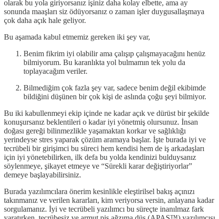
olarak bu yola giriyorsanız işiniz daha kolay elbette, ama ay
sonunda maaşları siz ödüyorsanız o zaman işler duygusallaşmaya
çok daha açık hale geliyor.
Bu aşamada kabul etmemiz gereken iki şey var,
Benim fikrim iyi olabilir ama çalışıp çalışmayacağını henüz
bilmiyorum. Bu karanlıkta yol bulmamın tek yolu da
toplayacağım veriler.
Bilmediğim çok fazla şey var, sadece benim değil ekibimde
bildiğini düşünen bir çok kişi de aslında çoğu şeyi bilmiyor.
Bu iki kabullenmeyi ekip içinde ne kadar açık ve dürüst bir şekilde
konuşursanız beklentileri o kadar iyi yönetmiş olursunuz. İnsan
doğası gereği bilinmezlikle yaşamaktan korkar ve sağlıklığı
yerindeyse stres yaparak çözüm aramaya başlar. İşte burada iyi ve
tecrübeli bir girişimci bu süreci hem kendisi hem de iş arkadaşları
için iyi yönetebilirken, ilk defa bu yolda kendinizi bulduysanız
söylenmeye, şikayet etmeye ve “Sürekli karar değiştiriyorlar”
demeye başlayabilirsiniz.
Burada yazılımcılara önerim kesinlikle eleştirilsel bakış açınızı
takınmanız ve verilen kararları, kim veriyorsa versin, anlayana kadar
sorgulamanız. İyi ve tecrübeli yazılımcı bu süreçte inanılmaz fark
yaratırken, tecrübesiz ve armut piş ağzıma düş (APAŞ™️) yazılımcısı