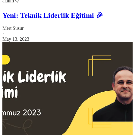
alalım 👇
Yeni: Teknik Liderlik Eğitimi 🎉
Mert Susur
·
May 13, 2023