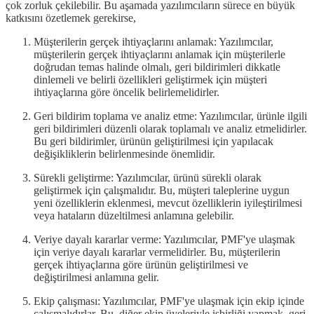
çok zorluk çekilebilir. Bu aşamada yazılımcıların sürece en büyük
katkısını özetlemek gerekirse,
Müşterilerin gerçek ihtiyaçlarını anlamak: Yazılımcılar,
müşterilerin gerçek ihtiyaçlarını anlamak için müşterilerle
doğrudan temas halinde olmalı, geri bildirimleri dikkatle
dinlemeli ve belirli özellikleri geliştirmek için müşteri
ihtiyaçlarına göre öncelik belirlemelidirler.
Geri bildirim toplama ve analiz etme: Yazılımcılar, ürünle ilgili
geri bildirimleri düzenli olarak toplamalı ve analiz etmelidirler.
Bu geri bildirimler, ürünün geliştirilmesi için yapılacak
değişikliklerin belirlenmesinde önemlidir.
Sürekli geliştirme: Yazılımcılar, ürünü sürekli olarak
geliştirmek için çalışmalıdır. Bu, müşteri taleplerine uygun
yeni özelliklerin eklenmesi, mevcut özelliklerin iyileştirilmesi
veya hataların düzeltilmesi anlamına gelebilir.
Veriye dayalı kararlar verme: Yazılımcılar, PMF'ye ulaşmak
için veriye dayalı kararlar vermelidirler. Bu, müşterilerin
gerçek ihtiyaçlarına göre ürünün geliştirilmesi ve
değiştirilmesi anlamına gelir.
Ekip çalışması: Yazılımcılar, PMF'ye ulaşmak için ekip içinde
çalışmalıdırlar. Bu, diğer ekip üyeleriyle işbirliği yapmak, geri