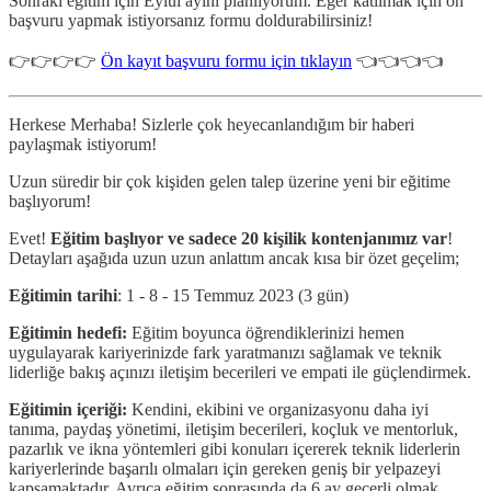
Sonraki eğitim için Eylül ayını planlıyorum. Eğer katılmak için ön
başvuru yapmak istiyorsanız formu doldurabilirsiniz!
👉👉👉👉
Ön kayıt başvuru formu için tıklayın
👈👈👈👈
Herkese Merhaba! Sizlerle çok heyecanlandığım bir haberi
paylaşmak istiyorum!
Uzun süredir bir çok kişiden gelen talep üzerine yeni bir eğitime
başlıyorum!
Evet!
Eğitim başlıyor ve sadece 20 kişilik kontenjanımız var
!
Detayları aşağıda uzun uzun anlattım ancak kısa bir özet geçelim;
Eğitimin tarihi
: 1 - 8 - 15 Temmuz 2023 (3 gün)
Eğitimin hedefi:
Eğitim boyunca öğrendiklerinizi hemen
uygulayarak kariyerinizde fark yaratmanızı sağlamak ve teknik
liderliğe bakış açınızı iletişim becerileri ve empati ile güçlendirmek.
Eğitimin içeriği:
Kendini, ekibini ve organizasyonu daha iyi
tanıma, paydaş yönetimi, iletişim becerileri, koçluk ve mentorluk,
pazarlık ve ikna yöntemleri gibi konuları içererek teknik liderlerin
kariyerlerinde başarılı olmaları için gereken geniş bir yelpazeyi
kapsamaktadır. Ayrıca eğitim sonrasında da 6 ay geçerli olmak