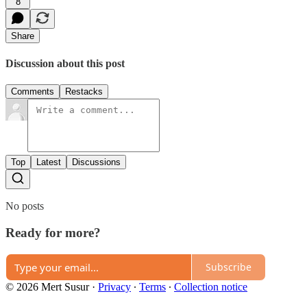
8
Share
Discussion about this post
Comments
Restacks
Top
Latest
Discussions
No posts
Ready for more?
Subscribe
© 2026 Mert Susur
·
Privacy
∙
Terms
∙
Collection notice