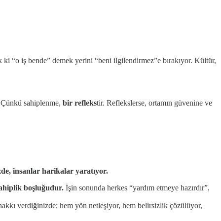
ki “o iş bende” demek yerini “beni ilgilendirmez”e bırakıyor. Kültür,
a. Çünkü sahiplenme,
bir refleks
tir. Reflekslerse, ortamın güvenine ve
zde, insanlar harikalar yaratıyor.
ahiplik boşluğudur.
İşin sonunda herkes “yardım etmeye hazırdır”,
 hakkı verdiğinizde; hem yön netleşiyor, hem belirsizlik çözülüyor,