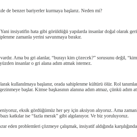
izde de benzer bariyerler kurmaya başlarız. Neden mi?
Yani insiyatifin hata gibi görüldüğü yapılarda insanlar doğal olarak ger
hiplenme zamanla yerini savunmaya bırakır.
a vardır. Ama bu gri alanlar, “burayı kim çözecek?” sorusunu değil, “ki
bu yüzden insanlar o gri alana adım atmak istemez.
ak kullanılmaya başlanır, orada sahiplenme kültürü ölür. Rol tanımları 
rda gezinmeye başlar. Kimse başkasının alanına adım atmaz, çünkü adım a
stleniyoruz, eksik gördüğümüz her şey için aksiyon alıyoruz. Ama zaman
azı katkılar ise “fazla merak” gibi algılanıyor. Ve biz yoruluyoruz.
krar eden problemleri çözmeye çalışmak, insiyatif aldığında karşılığınd