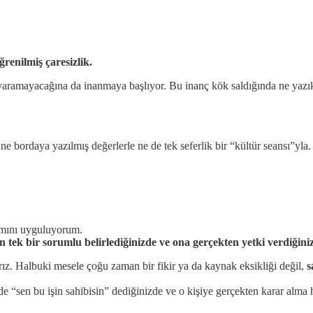
ğrenilmiş çaresizlik.
yaramayacağına da inanmaya başlıyor. Bu inanç kök saldığında ne yazık 
ne bordaya yazılmış değerlerle ne de tek seferlik bir “kültür seansı”yl
mını uyguluyorum.
çin tek bir sorumlu belirlediğinizde ve ona gerçekten yetki verdiğini
rız. Halbuki mesele çoğu zaman bir fikir ya da kaynak eksikliği değil,
s
lde “sen bu işin sahibisin” dediğinizde ve o kişiye gerçekten karar alma