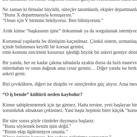
Ne zaman ki firmalar büyüdü, süreçler tanımlandı, ekipler departmanlar
“Bunu X departmanıyla konuşayım.”
“Onun için Y birimini bekliyoruz. Ben bilmiyorum.”
Artık kimse “başkasının işine” dokunmak ya da sorgulamak istemiyor. 
Kurumsal yapılarda bu dönüşüm kaçınılmaz. Çünkü sistem, uzmanlaşmayı 
içinde bulunması keyifli bir korsan gemisi;
emir-komuta zincirinin kusursuz işlediği büyük bir askeri gemiye dön
Bir yanda, her ne kadar çakma tahtalarla ayakta dursa da hızlı manevr
mürettabatı ve onun dağınık ama cesur gemisi… Diğer yanda ise herkesi
askeri gemi.
Biri çeviklikten, diğeri ise disiplin ve süreçlerden güç alıyor. Ama me
“O iş bende” kültürü neden kaybolur?
Kimse sahiplenmemek için işe girmez. Hatta tersine, yeni başlayan bir ça
sorumluluk almaktan çekinmez. Yani başta hepimiz birer küçük “kuru
Bir süre sonra şöyle cümleler duymaya başlarız:
”Bunu söylemek benim işim değil.”
”Bizim ekip ilgilenmiyor onunla.”