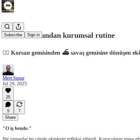
Kurucu ruhundan kurumsal rutine
Subscribe
Sign in
🏴‍☠️ Korsan gemisinden ⛴️ savaş gemisine dönüşen ek
Mert Susur
Jul 29, 2025
25
5
7
Share
"O iş bende."
Bir zamanlar bu cümle ekiplerin refleksi gibiydi. Kurucuların masa alt