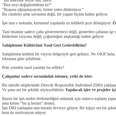
”Bu sistemde böyle olur zaten.”
”Ben neyi değiştirebilirim ki?”
”Boşuna uğraşmayayım, kimse zaten dinlemiyor.”
Bu cümleler artık savunma değil, bir yaşam biçimi haline geliyor.
İşte tam o noktada, kurumsal yapılarda en tehlikeli şeye dönüşüyor:
Ö
Yani insanlar sadece çaba göstermemeyi değil, gösterilen çabanın işe 
birilerinin vizyonu değil; çoğunluğun alışkanlığı haline geliyor.
Sahiplenme Kültürünü Nasıl Geri Getirebilirim?
Sahiplenme kültürü bir vizyon belgesiyle geri gelmez. Ne OKR’larla, 
tekrarına göre şekillenir.
Peki yeniden nasıl yaratılır bu refleks?
Çalışanlar sadece sorumluluk istemez, yetki de ister.
Bir süredir ekiplerimde
Directly Responsible Individual
(DRI) yaklaşı
Ve şunu net bir şekilde söyleyebilirim:
Yapılacak işler ve projeler i
Bazen bir işin neden ilerlemediğini anlamak için onlarca toplantı yapa
ama kimse “bu iş benim” demez.
İşte DRI yaklaşımı tam burada devreye giriyor. Bir kişiye net bir şeki
hem de motivasyon artıyor.