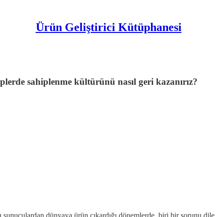
Ürün Geliştirici Kütüphanesi
iplerde sahiplenme kültürünü nasıl geri kazanırız?
ı sunuculardan dünyaya ürün çıkardığı dönemlerde, biri bir sorunu dile g