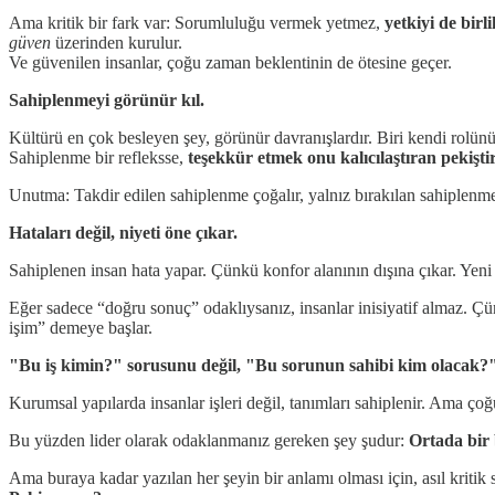
Ama kritik bir fark var: Sorumluluğu vermek yetmez,
yetkiyi de birl
güven
üzerinden kurulur.
Ve güvenilen insanlar, çoğu zaman beklentinin de ötesine geçer.
Sahiplenmeyi görünür kıl.
Kültürü en çok besleyen şey, görünür davranışlardır. Biri kendi rolünün
Sahiplenme bir refleksse,
teşekkür etmek onu kalıcılaştıran pekiştir
Unutma: Takdir edilen sahiplenme çoğalır, yalnız bırakılan sahiplenme
Hataları değil, niyeti öne çıkar.
Sahiplenen insan hata yapar. Çünkü konfor alanının dışına çıkar. Yeni şe
Eğer sadece “doğru sonuç” odaklıysanız, insanlar inisiyatif almaz. Çün
işim” demeye başlar.
"Bu iş kimin?" sorusunu değil, "Bu sorunun sahibi kim olacak?
Kurumsal yapılarda insanlar işleri değil, tanımları sahiplenir. Ama ço
Bu yüzden lider olarak odaklanmanız gereken şey şudur:
Ortada bir 
Ama buraya kadar yazılan her şeyin bir anlamı olması için, asıl kritik 