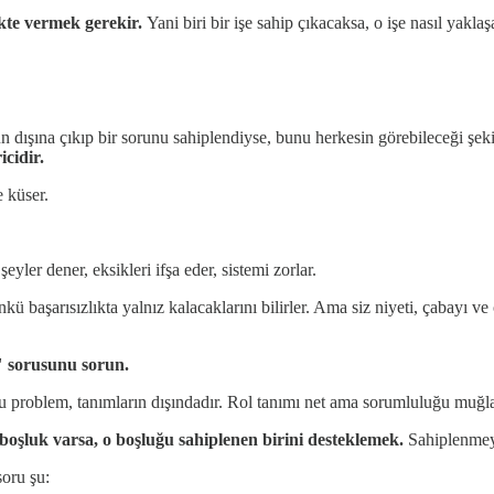
ikte vermek gerekir.
Yani biri bir işe sahip çıkacaksa, o işe nasıl yakl
 dışına çıkıp bir sorunu sahiplendiyse, bunu herkesin görebileceği şekil
icidir.
 küser.
yler dener, eksikleri ifşa eder, sistemi zorlar.
kü başarısızlıkta yalnız kalacaklarını bilirler. Ama siz niyeti, çabayı
" sorusunu sorun.
ğu problem, tanımların dışındadır. Rol tanımı net ama sorumluluğu muğlak
boşluk varsa, o boşluğu sahiplenen birini desteklemek.
Sahiplenmey
soru şu: