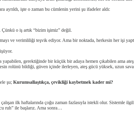
a ayrıldı, işte o zaman bu cümlenin yerini şu ifadeler aldı:
Çünkü o iş artık “bizim işimiz” değil.
ve verimliliği teşvik ediyor. Ama bir noktada, herkesin her işi yaptığ
üşüyor.
a yapabilen, gerektiğinde bir küçük bir adaya hemen çıkabilen ama ateş 
n rolünü bildiği, güven içinde ilerleyen, ateş gücü yüksek, uzun savaş
sele şu;
Kurumsallaştıkça, çevikliği kaybetmek kader mi?
lışan ilk haftalarında çoğu zaman fazlasıyla istekli olur. Sistemle ilgili 
cu ruh” ile başlarız. Ama sonra…