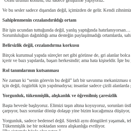
”Orası ürünün konusu, biz sadece geliştirme yapıyoruz.”
Ve bu sesler sadece dışarıdan değil, içimizden de gelir. Kendi zihnim
Sahiplenmenin cezalandırıldığı ortam
Bir işin ucundan tuttuğunda değil, yanlış yaptığında hatırlanıyorsan… 
Sorumluluğun dağıtıldığı ama desteğin paylaşılmadığı ortamlarda, sa
Belirsizlik değil, cezalandırma korkusu
Birçok kurumsal yapıda süreçler net gibi görünse de, gri alanlar bolc
içerir ve bazı yapılarda, başarı herkesindir; ama hata kişiseldir. İşte 
Rol tanımlarının kutsanması
Ne zaman ki “senin görevin bu değil” lafı bir savunma mekanizması olar
için değil, özgürlük için yapılmadıysa; insanlar sadece çizili alanla
Yorgunluk, tükenmişlik, alışkanlık ve öğrenilmiş çaresizlik
Başta hevesle başlıyoruz. Elimizi taşın altına koyuyoruz, sorunları ü
çarpıyor, bazı sorunlar dönüp dolaşıp yine bizim kucağımıza düşüyor, b
Yorgunluk, sadece bedensel değil. Sürekli aynı döngüleri yaşamak, te
Tükenmişlik ise bir noktadan sonra alışkanlığa evriliyor.