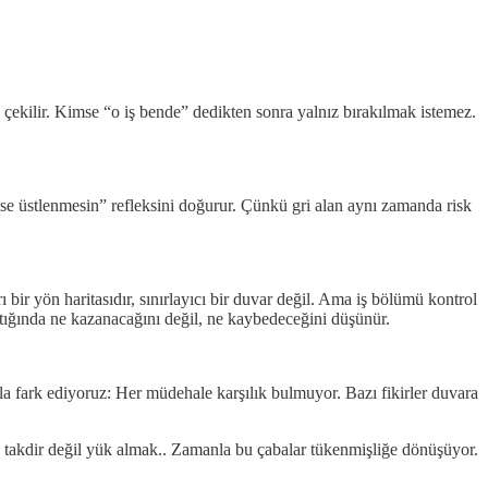
i çekilir. Kimse “o iş bende” dedikten sonra yalnız bırakılmak istemez.
mse üstlenmesin” refleksini doğurur. Çünkü gri alan aynı zamanda risk
bir yön haritasıdır, sınırlayıcı bir duvar değil. Ama iş bölümü kontrol
ttığında ne kazanacağını değil, ne kaybedeceğini düşünür.
la fark ediyoruz: Her müdehale karşılık bulmuyor. Bazı fikirler duvara
a takdir değil yük almak.. Zamanla bu çabalar tükenmişliğe dönüşüyor.