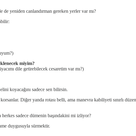
de de yeniden canlandırman gereken yerler var mı?
ilir:
muyum?)
teklenecek miyim?
yacımı dile getirebilecek cesaretim var mı?)
elini koyacağını sadece sen bilirsin.
korsanlar. Diğer yanda rotası belli, ama manevra kabiliyeti sınırlı düze
 herkes sadece dümenin başındakini mi izliyor?
enme duygusuyla sürmektir.