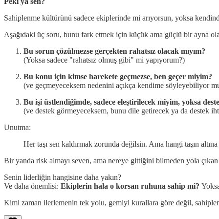
Peki ya sen?
Sahiplenme kültürünü sadece ekiplerinde mi arıyorsun, yoksa kendin
Aşağıdaki üç soru, bunu fark etmek için küçük ama güçlü bir ayna olab
Bu sorun çözülmezse gerçekten rahatsız olacak mıyım?
(Yoksa sadece "rahatsız olmuş gibi" mi yapıyorum?)
Bu konu için kimse harekete geçmezse, ben geçer miyim?
(ve geçmeyeceksem nedenini açıkça kendime söyleyebiliyor 
Bu işi üstlendiğimde, sadece eleştirilecek miyim, yoksa des
(ve destek görmeyeceksem, bunu dile getirecek ya da destek ihti
Unutma:
Her taşı sen kaldırmak zorunda değilsin. Ama hangi taşın altına 
Bir yanda risk almayı seven, ama nereye gittiğini bilmeden yola çıkan 
Senin liderliğin hangisine daha yakın?
Ve daha önemlisi:
Ekiplerin hala o korsan ruhuna sahip mi?
Yoksa
Kimi zaman ilerlemenin tek yolu, gemiyi kurallara göre değil, sahipl