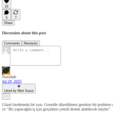
25
5
7
Share
Discussion about this post
Comments
Restacks
Nurullah
Jul 29, 2025
Liked by Mert Susur
Güzel özetlenmiş bir yazı. Genelde düzeltilmesi gereken bir problem 
ve "Bu yapacağım iş için gerçekten yeterli destek alabilecek miyim".