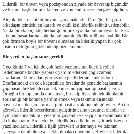
Liderlik, bir ünvan veya pozisyondan ziyade bir davranış biçimidir
ve kişinin başkalarını etkileme ve yönlendirme yeteneğiyle ilgilidir.
Birçok lider, resmi bir ünvan taşımamaktadır. Örneğin, bir grup
arkadaşın içindeki en kararlı ve etkili kişi liderlik rolünü üstlenebilir.
Ya da bir ekip içinde, herhangi bir pozisyonda bulunmayan bir kişi,
takımın başarılarına katkıda bulunarak liderlik rolü oynayabilir. Bir
çok firmada böyle bir ünvanı olmadan da liderlik yapan bir çok
kişinin olduğunu gözlemlediğinize eminim.
Bir yerden başlamanız gerekli
Geçtiğimiz 7 yıl içinde çok fazla yazılımcının liderlik rolleri
üstlenmesine koçluk yaparak yardım ederken çoğu zaman
etraflarındaki fırsatları görmezden geldiklerine tanık oldum.
Etraflarındaki en çok kaçırdıkları fırsatlar da genelde başkasının
yapmasını bekledikleri ancak kimsenin yapmadığı basit işlerdi.
Örneğin bir toplantıda not almak, bir ekip üyesinin teknik olarak
zorlandığı bir konuda yardım etmek veya takımın dışındaki
paydaşlarla iletişim kurmak gibi basit ancak önemli görevler. Bu tür
görevler, liderlik becerilerinin geliştirilmesine yardımcı olabilir ve
aynı zamanda takım üyelerinin güvenini ve saygısını kazanmalarına
da imkan tanır. Bu nedenle, liderlik becerilerini geliştirmek isteyen
yazılımcıların, liderlikle ilgili görevleri üstlenmeye ve takımın
işleyişine dahil olmaya istekli olmaları önemlidir. Böylece, liderlik