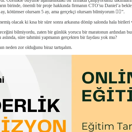
ı. Özellikle büyüme aşamasındaki bir firmada çalışıyorsanız takımların b
ların birinde, önemli bir proje hakkında firmanın CTO’su Daniel’a bekle
 2 ay, kötümser olursam 5 ay, ama gerçekçi olursam bilmiyorum 🤷‍♂️”.
miş olacak ki kısa bir süre sonra arkasına dönüp salonda hala birileri va
ceğini bilmiyordu, zaten bir günlük yorucu bir maratonun ardından bunu
 aslında, süre tahmini yapmanın gerçekten bir faydası yok mu?
ın neden zor olduğunu biraz tartışalım.