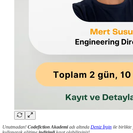
Unutmadan!
Codefiction Akademi
adı altında
Deniz İrgin
ile birlikt
kullanarak eğitime
indirimli
kayıt olabilirsiniz!