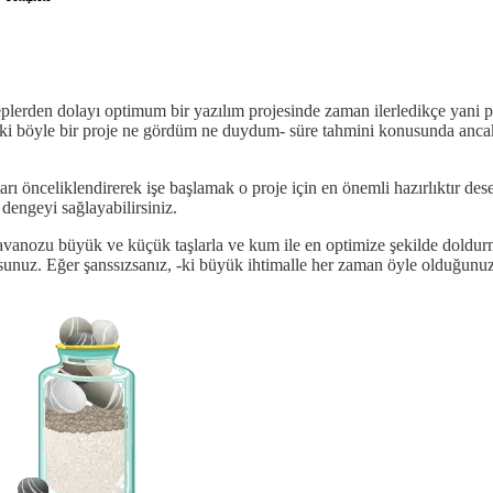
eplerden dolayı optimum bir yazılım projesinde zaman ilerledikçe yani p
-ki böyle bir proje ne gördüm ne duydum- süre tahmini konusunda ancak 
nları önceliklendirerek işe başlamak o proje için en önemli hazırlıktır de
 dengeyi sağlayabilirsiniz.
kavanozu büyük ve küçük taşlarla ve kum ile en optimize şekilde doldu
ursunuz. Eğer şanssızsanız, -ki büyük ihtimalle her zaman öyle olduğunu