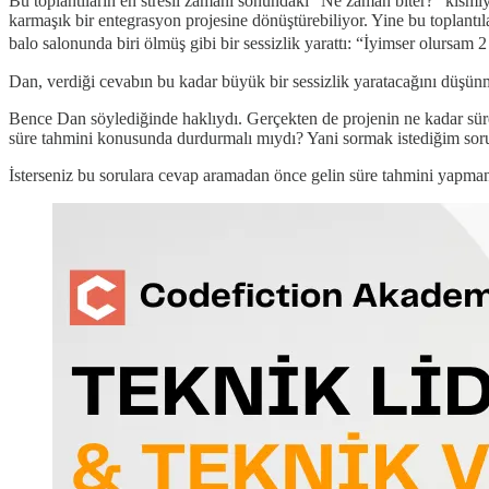
Bu toplantıların en stresli zamanı sonundaki “Ne zaman biter?” kısmıyd
karmaşık bir entegrasyon projesine dönüştürebiliyor. Yine bu toplantı
balo salonunda biri ölmüş gibi bir sessizlik yarattı: “İyimser olursam
Dan, verdiği cevabın bu kadar büyük bir sessizlik yaratacağını düşünme
Bence Dan söylediğinde haklıydı. Gerçekten de projenin ne kadar süre
süre tahmini konusunda durdurmalı mıydı? Yani sormak istediğim soru
İsterseniz bu sorulara cevap aramadan önce gelin süre tahmini yapman