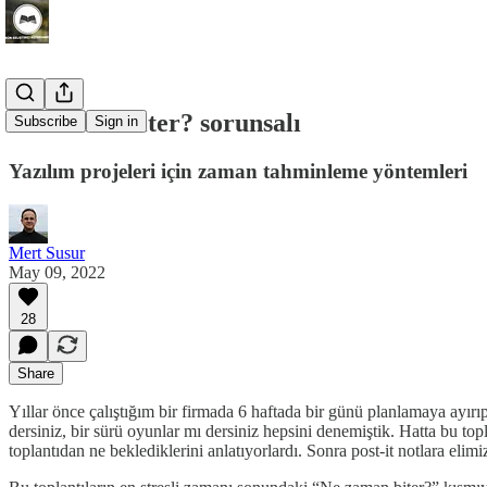
Ne zaman biter? sorunsalı
Subscribe
Sign in
Yazılım projeleri için zaman tahminleme yöntemleri
Mert Susur
May 09, 2022
28
Share
Yıllar önce çalıştığım bir firmada 6 haftada bir günü planlamaya ayırıp
dersiniz, bir sürü oyunlar mı dersiniz hepsini denemiştik. Hatta bu top
toplantıdan ne beklediklerini anlatıyorlardı. Sonra post-it notlara elim