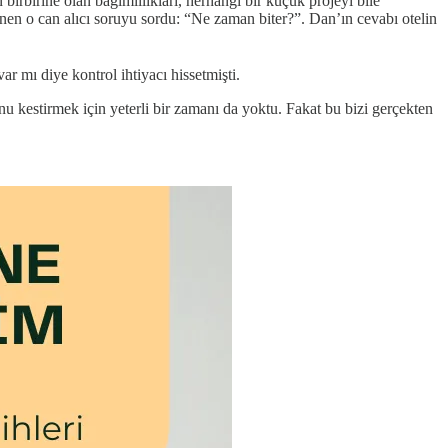
irbirine olan bağımlılıkları, herhangi bir küçük projeyi bile
nen o can alıcı soruyu sordu: “Ne zaman biter?”. Dan’ın cevabı otelin
r mı diye kontrol ihtiyacı hissetmişti.
 kestirmek için yeterli bir zamanı da yoktu. Fakat bu bizi gerçekten