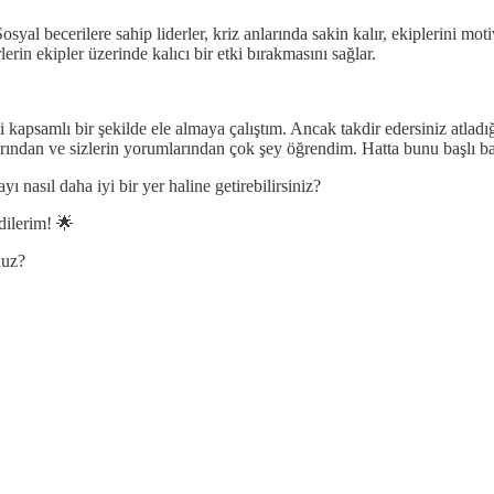
osyal becerilere sahip liderler, kriz anlarında sakin kalır, ekiplerini mo
rlerin ekipler üzerinde kalıcı bir etki bırakmasını sağlar.
 kapsamlı bir şekilde ele almaya çalıştım. Ancak takdir edersiniz atlad
rından ve sizlerin yorumlarından çok şey öğrendim. Hatta bunu başlı ba
ı nasıl daha iyi bir yer haline getirebilirsiniz?
dilerim! 🌟
nuz?