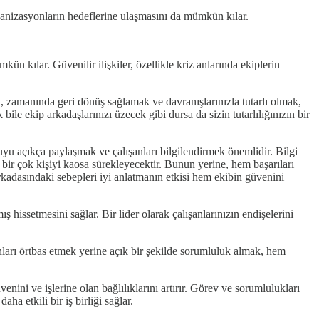
organizasyonların hedeflerine ulaşmasını da mümkün kılar.
kün kılar. Güvenilir ilişkiler, özellikle kriz anlarında ekiplerin
ak, zamanında geri dönüş sağlamak ve davranışlarınızla tutarlı olmak,
le ekip arkadaşlarınızı üzecek gibi dursa da sizin tutarlılığınızın bir
nuyu açıkça paylaşmak ve çalışanları bilgilendirmek önemlidir. Bilgi
i bir çok kişiyi kaosa sürekleyecektir. Bunun yerine, hem başarıları
rkadasındaki sebepleri iyi anlatmanın etkisi hem ekibin güvenini
 hissetmesini sağlar. Bir lider olarak çalışanlarınızın endişelerini
nları örtbas etmek yerine açık bir şekilde sorumluluk almak, hem
nini ve işlerine olan bağlılıklarını artırır. Görev ve sorumlulukları
ha etkili bir iş birliği sağlar.