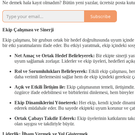
Ne demek hala kayıt olmadım? Bütün yeni yazılar, ücretsiz posta ku
Subscribe
Ekip Çalışması ve Sinerji
Ekip çalışması, bir grubun ortak bir hedef doğrultusunda uyum içinde 
bir etki yaratmalarını ifade eder. Bu etkiyi yaratmak, ekip içindeki so
Net Amaç ve Ortak Hedef Belirleyerek:
Bir ekipte sinerji ya
uyum sağlamak zorlaşır. Liderler ve ekip üyeleri, hedefleri açık
Rol ve Sorumlulukları Belirleyerek:
Etkili ekip çalışması, he
daha verimli ilerlemesini sağlar hem de ekip içindeki gereksiz ç
Açık ve Etkili İletişim ile:
Ekip çalışmasının temeli, iletişimdir
özgürce ifade edebilmesi ve birbirlerini dinlemesi, hem bireyler a
Ekip Dinamiklerini Yöneterek:
Her ekip, kendi içinde dinamik
ederek müdahale eder. Bu sayede ekipteki uyum korunur ve çatışm
Ortak Çabayı Takdir Ederek:
Ekip üyelerinin katkılarını tak
olan saygısı ve takdiriyle büyür.
Liderlik: İlham Vermek ve Yol Göstermek