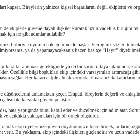
arı kapsar. Bireylerin yalnızca kişisel başarılarını değil, ekiplerin ve 
 de ekiplerle güvene dayalı ilişkiler kurarak uzun vadeli iş birliğini müm
k için ne gibi adımlar atılabilir?
rinizi birbiriyle uyumlu hale getirmekle başlar. Verdiğiniz sözleri tutm
ilmiyorsanız, ya da yapamayacaksanız bazen basitçe “Hayır” diyebilmek bi
Zor kararlar alınması gerektiğinde ya da bir sorun ortaya çıktığında, ko
er. Özellikle bilgi boşlukları ekip içindeki varsayımları arttıracağı gib
asını sağlar. Her kararı ekiple almak zorunda olmasanız da kararların a
 düşüncelerini anlamaktan geçer. Empati, bireylerin değerli ve anlaşılmış
alışmak, karşılıklı güveni pekiştirir.
lider, hata yaptığında bunu kabul eder ve düzeltmek için adım atar. Soru
ük ve açıklıkla yaklaşmaları için bir örnek oluşturur.
r olarak ekip üyelerinize güven duyduğunuzu hissettirmek, onların özgüve
 verir. Bu yaklaşım, ekip içindeki ilişkileri güçlendirir ve uzun vadede da