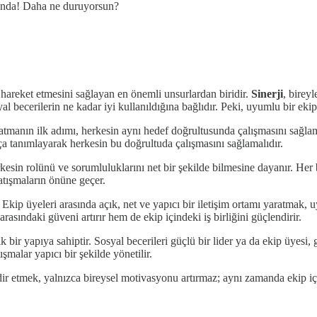
tunda! Daha ne duruyorsun?
hareket etmesini sağlayan en önemli unsurlardan biridir.
Sinerji
, birey
syal becerilerin ne kadar iyi kullanıldığına bağlıdır. Peki, uyumlu bir e
ratmanın ilk adımı, herkesin aynı hedef doğrultusunda çalışmasını sağlam
ça tanımlayarak herkesin bu doğrultuda çalışmasını sağlamalıdır.
rkesin rolünü ve sorumluluklarını net bir şekilde bilmesine dayanır. Her 
atışmaların önüne geçer.
. Ekip üyeleri arasında açık, net ve yapıcı bir iletişim ortamı yaratmak, u
rasındaki güveni artırır hem de ekip içindeki iş birliğini güçlendirir.
 bir yapıya sahiptir. Sosyal becerileri güçlü bir lider ya da ekip üyesi
alar yapıcı bir şekilde yönetilir.
dir etmek, yalnızca bireysel motivasyonu artırmaz; aynı zamanda ekip içi