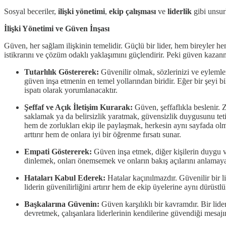
Sosyal beceriler,
ilişki yönetimi
,
ekip çalışması
ve
liderlik
gibi unsurl
İlişki Yönetimi ve Güven İnşası
Güven, her sağlam ilişkinin temelidir. Güçlü bir lider, hem bireyler hem
istikrarını ve çözüm odaklı yaklaşımını güçlendirir. Peki güven kazanma
Tutarlılık Göstererek:
Güvenilir olmak, sözlerinizi ve eylemle
güven inşa etmenin en temel yollarından biridir. Eğer bir şeyi b
ispatı olarak yorumlanacaktır.
Şeffaf ve Açık İletişim Kurarak:
Güven, şeffaflıkla beslenir. 
saklamak ya da belirsizlik yaratmak, güvensizlik duygusunu tetikl
hem de zorlukları ekip ile paylaşmak, herkesin aynı sayfada olm
arttırır hem de onlara iyi bir öğrenme fırsatı sunar.
Empati Göstererek:
Güven inşa etmek, diğer kişilerin duygu ve
dinlemek, onları önemsemek ve onların bakış açılarını anlamaya ç
Hataları Kabul Ederek:
Hatalar kaçınılmazdır. Güvenilir bir 
liderin güvenilirliğini artırır hem de ekip üyelerine aynı dürüstl
Başkalarına Güvenin:
Güven karşılıklı bir kavramdır. Bir lide
devretmek, çalışanlara liderlerinin kendilerine güvendiği mesajını