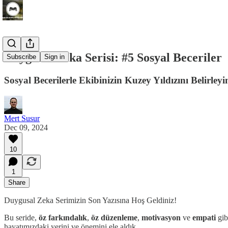
Duygusal Zeka Serisi: #5 Sosyal Beceriler
Subscribe
Sign in
Sosyal Becerilerle Ekibinizin Kuzey Yıldızını Belirleyi
Mert Susur
Dec 09, 2024
10
1
Share
Duygusal Zeka Serimizin Son Yazısına Hoş Geldiniz!
Bu seride,
öz farkındalık
,
öz düzenleme
,
motivasyon
ve
empati
gib
hayatımızdaki yerini ve önemini ele aldık.